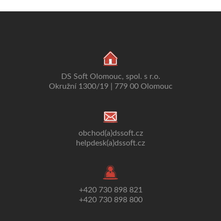
DS Soft Olomouc, spol. s r.o.
Okružní 1300/19 | 779 00 Olomouc
obchod(a)dssoft.cz
helpdesk(a)dssoft.cz
+420 730 898 821
+420 730 898 800