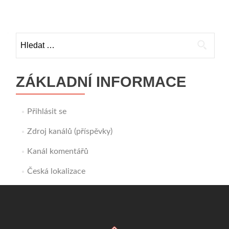
pro
příspěvky
Vyhledávání
ZÁKLADNÍ INFORMACE
Přihlásit se
Zdroj kanálů (příspěvky)
Kanál komentářů
Česká lokalizace