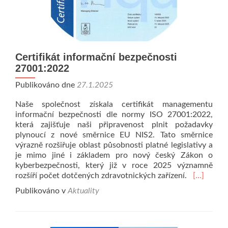
Certifikát informační bezpečnosti
27001:2022
Publikováno dne
27.1.2025
Naše společnost získala certifikát managementu
informační bezpečnosti dle normy ISO 27001:2022,
která zajišťuje naši připravenost plnit požadavky
plynoucí z nové směrnice EU NIS2. Tato směrnice
výrazně rozšiřuje oblast působnosti platné legislativy a
je mimo jiné i základem pro nový český Zákon o
kyberbezpečnosti, který již v roce 2025 významně
Read
rozšíří počet dotčených zdravotnických zařízení.
[…]
more
Publikováno v
Aktuality
about
Certifikát
informačn
bezpečnos