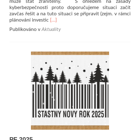
může stát zranitelný. S ohledem na zásady
kyberbezpečnosti proto doporučujeme situaci začít
zavčas řešit a na tuto situaci se připravit (zejm. v rámci
Read
plánování investic
[…]
more
Publikováno v
Aktuality
about
Upozornění
na
ukončení
podpory
Windows
10
PF 2025