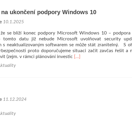
informační
bezpečnosti
 na ukončení podpory Windows 10
27001:2022
ne
10.1.2025
že se blíží konec podpory Microsoft Windows 10 – podpora 
o tomto datu již nebude Microsoft uvolňovat security upd
m s neaktualizovaným softwarem se může stát zranitelný. S 
bezpečnosti proto doporučujeme situaci začít zavčas řešit a 
Read
avit (zejm. v rámci plánování investic
[…]
more
ktuality
about
Upozornění
na
ukončení
podpory
Windows
ne
11.12.2024
10
ktuality