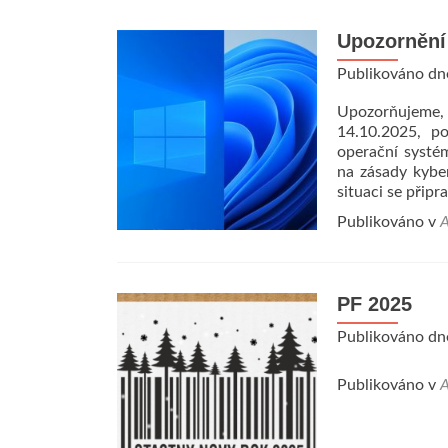
Upozornění
Publikováno d
Upozorňujeme, 
14.10.2025, p
operační systé
na zásady kyber
situaci se připr
Publikováno v
A
PF 2025
Publikováno d
Publikováno v
A