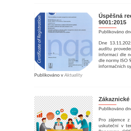
Úspěšná rec
9001:2015
Publikováno d
Dne 13.11.2025
auditu provede
informací dle 
dle normy ISO 9
informačních s
Publikováno v
Aktuality
Zákaznické 
Publikováno d
Pro zájemce z 
uskuteční v t