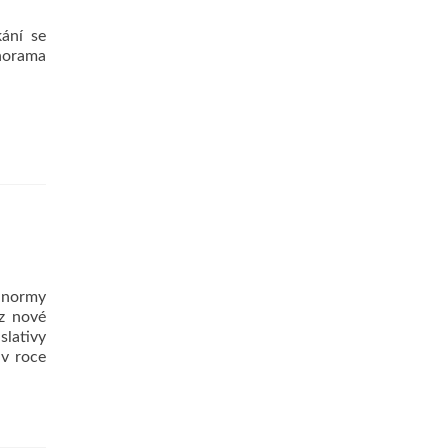
kání se
anorama
e normy
 z nové
slativy
 v roce