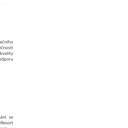
ačního
čnosti
kvality
podporu
kání se
Resort