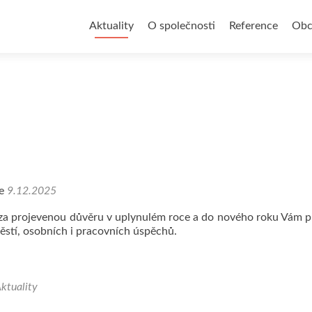
Přejít
k
Aktuality
O společnosti
Reference
Obc
obsahu
webu
ne
9.12.2025
a projevenou důvěru v uplynulém roce a do nového roku Vám 
těstí, osobních i pracovních úspěchů.
ktuality