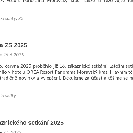
 Resort Panorama Moravský kras. Takže si rezervujte te
ktuality
,
ZS
za ZS 2025
ne
25.6.2025
6. června 2025 proběhlo již 16. zákaznické setkání. Letošní set
nilo v hotelu OREA Resort Panorama Moravský kras. Hlavním 
ž tradičně novinky a vylepšení. Děkujeme za účast a těšíme se na
ktuality
aznického setkání 2025
ne
7.5.2025