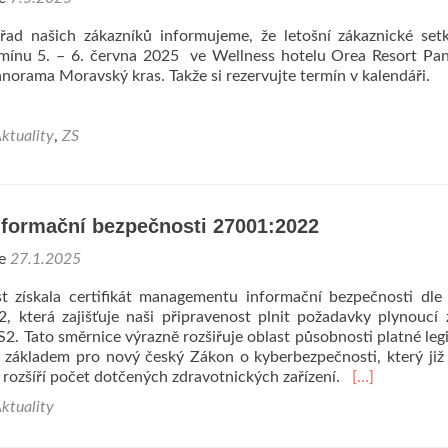
řad našich zákazníků informujeme, že letošní zákaznické set
rmínu 5. – 6. června 2025 ve Wellness hotelu Orea Resort P
orama Moravský kras. Takže si rezervujte termín v kalendáři.
ktuality
,
ZS
informační bezpečnosti 27001:2022
ne
27.1.2025
t získala certifikát managementu informační bezpečnosti dl
, která zajišťuje naši připravenost plnit požadavky plynoucí
2. Tato směrnice výrazně rozšiřuje oblast působnosti platné legi
i základem pro nový český Zákon o kyberbezpečnosti, který již
Read
rozšíří počet dotčených zdravotnických zařízení.
[…]
more
ktuality
about
Certifikát