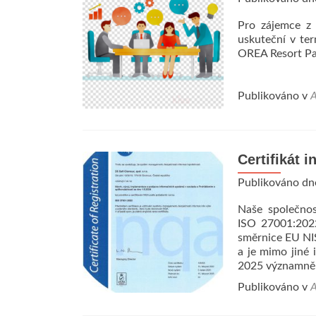
Pro zájemce z 
uskuteční v te
OREA Resort Pan
Publikováno v
A
Certifikát 
Publikováno d
Naše společnos
ISO 27001:2022
směrnice EU NIS
a je mimo jiné 
2025 významně 
Publikováno v
A