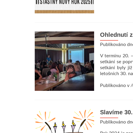
Ohlednutí 
Publikováno d
V termínu 20. –
setkání se pop
setkání byly ji
letošních 30. na
Publikováno v
A
Slavíme 30.
Publikováno d