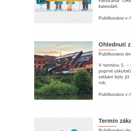
Panorama OREA
kalendáři.
Publikováno v
A
Ohlednutí 
Publikováno d
V termínu 5. – 
poprvé uskuteč
setkání byly ji
rok.
Publikováno v
A
Termín zák
Publikováno d