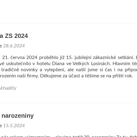
za ZS 2024
ne
28.6.2024
 21. června 2024 proběhlo již 15. jubilejní zákaznické setkání. 
rvé uskutečnilo v hotelu Diana ve Velkých Losinách. Hlavním 
ž tradičně novinky a vylepšení, ale našli jsme si čas i na přip
rozenin naší firmy. Děkujeme za účast a těšíme se na příští rok.
ktuality
 narozeniny
ne
15.5.2024