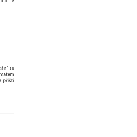
rmín v
kání se
tématem
 příští