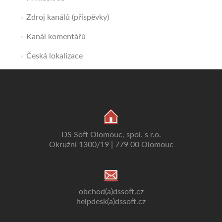
Zdroj kanálů (příspěvky)
Kanál komentářů
Česká lokalizace
DS Soft Olomouc, spol. s r.o.
Okružní 1300/19 | 779 00 Olomouc
obchod(a)dssoft.cz
helpdesk(a)dssoft.cz